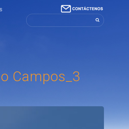
S
Buscar...
ficina
ción de Oficinas
erio General de
do
Campos_3
ación Cementerio