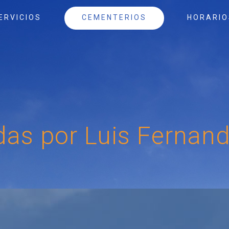
ERVICIOS
CEMENTERIOS
HORARIO
humaciones (entierro)
Cementerio General
Horarios de O
humaciones y traslados de
Cementerio Las Rosas
Contáctenos
stos
Galería de Fotos
Mapa de ubica
rmiso de uso de Nicho (Para
&amp; Cement
humaciones)
Alajuela
das
por
Luis
Fernan
rmiso de Uso de Lote
Mapa de Ubic
Las Rosas
órroga de uso de Nicho
paración y construcción de
vedas
adjudicación de permiso de uso
 Lote