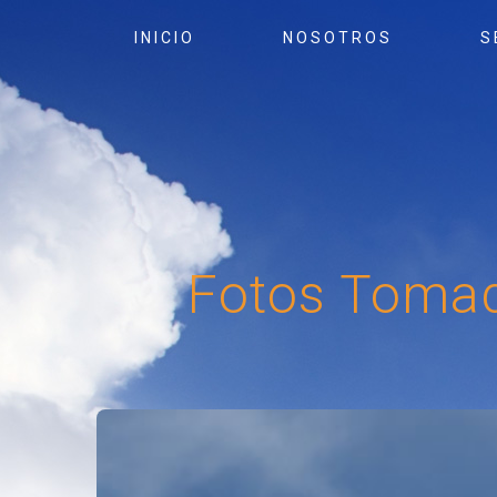
INICIO
NOSOTROS
S
Sobre Nosotros
In
Junta Directiva
Ex
Re
Preguntas frecuentes
Pe
Evalúe nuestro sitio web
In
Fotos
Toma
Evalúe nuestros servicios
Pe
Mapa del Sitio
Pr
Re
Bó
Re
de